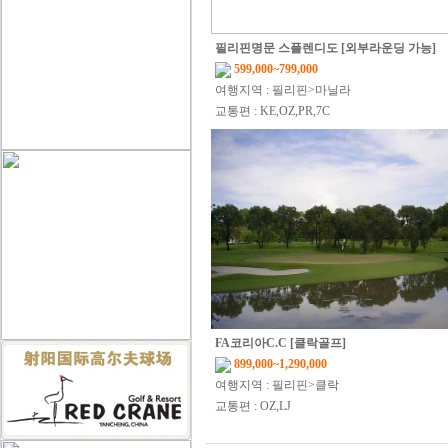
필리핀명문 스플렌디도 [외부라운딩 가능]
599,000~799,000
여행지역 : 필리핀>마닐라
교통편 : KE,OZ,PR,7C
FA코리아C.C [클락골프]
899,000~1,290,000
여행지역 : 필리핀>클락
교통편 : OZ,LJ