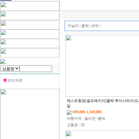
마닐라
|
클락
|
세부
|
보도자료
제스트항공[골프패키지]클락 루이시따/미모사
일
699,000~1,349,000
여행지역 : 필리핀>클락
교통편 : ZE