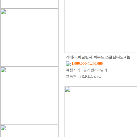
리베라,이글릿지,셔우드,스플랜디도 4色
1,099,000~1,290,000
여행지역 : 필리핀>마닐라
교통편 : PR,KE,OZ,7C