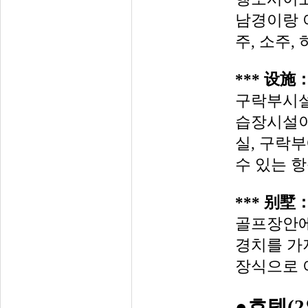
남경이랑
주
,
소주
,
***
设施
구락부시
습장시설
실
,
구락부
수 있는 
***
别墅
골프장안
경치를 가
장식으로 
●호텔(2