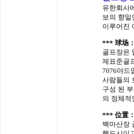
유한회사
보의
향일
이루어진 
***
球场
골프장은
제표준골
7076
야드
사람들의 
구성 된 
의 정체적
*
*
*
位置
백마산장 
행도시이