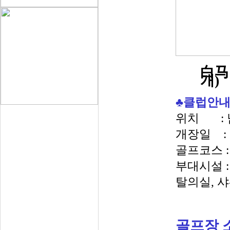
白马
개
)
♣
클럽안내
위치
:
개장일
:
골프코스
:
부대시설
:
탈의실,
샤
골프장 