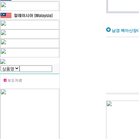
남경 백마산장C.C[
보도자료