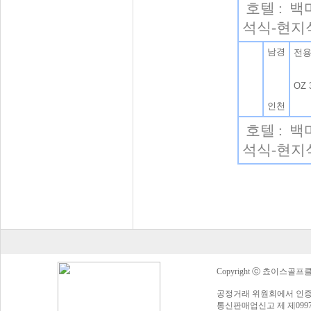
호텔 : 
석식-현지
남경
전
OZ 
인천
호텔 : 
석식-현지
Copyright ⓒ 쵸이스골프클럽 Al
공정거래 위원회에서 인증
통신판매업신고 제 제0997