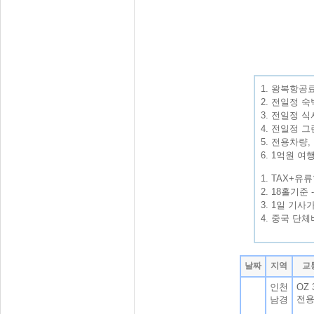
1. 왕복항공료
2. 전일정 숙
3. 전일정 식사
4. 전일정 
5. 전용차량
6. 1억원 
1. TAX+유
2. 18홀기준 
3. 1일 기사
4. 중국 단체비
날짜
지역
교
인천
OZ 
전
남경