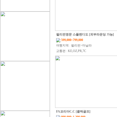
필리핀명문 스플렌디도 [외부라운딩 가능]
599,000~799,000
여행지역 : 필리핀>마닐라
교통편 : KE,OZ,PR,7C
FA코리아C.C [클락골프]