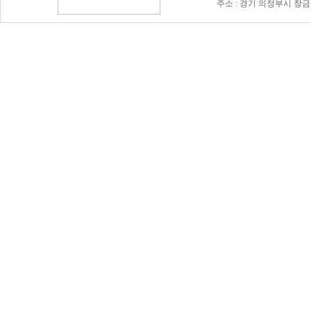
주소 : 경기 의정부시 창금로 