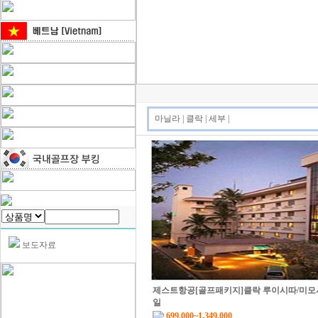
마닐라
|
클락
|
세부
|
보도자료
제스트항공[골프패키지]클락 루이시따/미모사
일
699,000~1,349,000